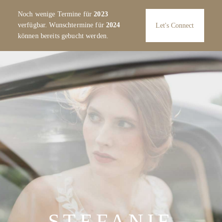
Noch wenige Termine für
2023
MONO
verfügbar. Wunschtermine für
2024
Let's Connect
können bereits gebucht werden.
ABOUT
ÜBER MICH
FOTOGRAF
PORTFOLIO
Verlobungen & Paare
Hochzeitsreportagen
Informationen & Preise
STEFANIE