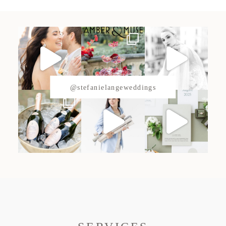
Verleih Katalog
Mietleitfaden
KONTAKT
SCHREIB MIR!
@stefanielangeweddings