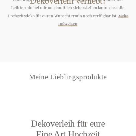
Dekoverleih verliebt?
Leihtermin bei mir an, damit ich sicherstellen kann, dass die
Hochzeitsdeko für euren Wunschtermin noch verfügbar ist.
Mehr
Infos dazu
Meine Lieblingsprodukte
Dekoverleih für eure
Fine Art Hochzeit