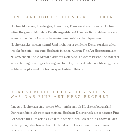
FINE ART HOCHZEITDSDEKO LEIHEN
Hochzeitslocation, Traubogen, Livemusik, Blumendeko – für eure Hochzeit
müsst ihr ganz schön viele Details organisieren! Eine große Erleichterung also,
wenn ihr an einem Ort wunderschöne und aufeinander abgestimmte
Hochzeitsdeko mieten könnt! Und nicht nur irgendeine Deko, sondern alles,
was ihr benötigt, um eure Hochzeit in einen wahren Fine Art Hochzeitstraum
zu verwandeln: Edle Kristallgläser mit Goldrand, goldenes Besteck, wunderbar
verzierte Ringboxen, geschwungene Tabletts, Tortenständer aus Messing, Teller
in Marmoroptik und mit fein ausgearbeiteten Details.
DEKOVERLEIH HOCHZEIT - ALLES,
WAS DAS FINE ART HERZ BEGEHRT
Fine Art Hochzeiten sind meine Welt – nicht nur als Hochzeitsfotografin!
Deswegen biete ich euch mit meinem Hochzeit Dekoverleih die schönsten Fine
Art Stücke für eure zeitlos-elegante Hochzeit. Egal, ob für die Candybar, den
Sektempfang, das Kuchenbuffet oder das Hochzeitsdinner – in meinem
Verleih könnt ihr Deko mieten, die euer anspruchsvolles Herz höherschlagen