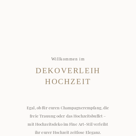
DESTINATION & ELOPEMENTS
BRAUT BOUDOIR
ALBEN & PRODUKTE
Blog
Willkommen im
DEKOVERLEIH
Education
HOCHZEIT
Shop
Egal, ob für euren Champagnerempfang, die
freie Trauung oder das Hochzeitsbuffet –
SHOP FÜR KREATIVE
mit Hochzeitsdeko im Fine Art-Stil verleiht
SHOP FÜR BRAUTPAARE (COMING SOON)
ihr eurer Hochzeit zeitlose Eleganz.